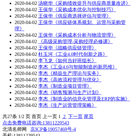
2020-04-02
汤晓华《采购绩效提升与供应商质量改进》
2020-04-02
王保华《采购成本优化与控制技巧》
2020-04-02
王保华《供应商选择评估与管理》
2020-04-02
王保华《供应链体系规划、运营与采购管
理》
2020-04-02
王保华《采购成本分析与物流管理》
2020-04-02
《高级采购管理-采购经理必修课》
2020-04-02
王保华《战略供应链管理》
2020-04-02
杜玉河《工业4.0时代创新之路》
2020-04-02
李飞龙《如何当好班组长》
2020-04-02
李杰《工业4.0与智能制造的新思维》
2020-04-02
李杰《精益生产理论与实务》
2020-04-02
李杰《高效流程管理与优化》
2020-04-02
李杰《制造业项目管理》
2020-04-02
李杰《销售预测与生产计划》
2020-04-02
李杰《制造业的信息化管理及ERP的实施》
2020-04-02
李杰《生产运营管理策略》
共
27
条 1/2 页
首页
上一页
1
2
下一页
尾页
点击免费电话咨询:13811229543
北清名师网
京ICP备19057469号-4
手机:13811229543