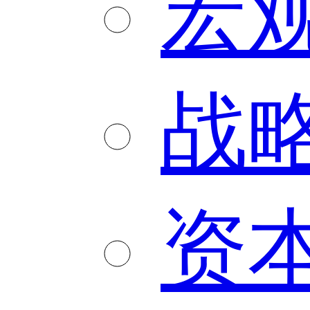
宏
战
资