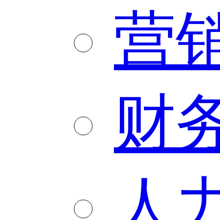
营
财
人