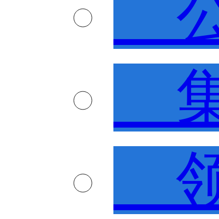
公
集
领