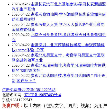
2020-04-25
走进长安汽车北京基地参访-学习长安新能源
汽车生产基地
2020-04-22
参观考察酒仙网-学习酒仙网传统企业如何借
助互联网转型
2020-04-22
参观考察人人贷-学习人人贷P2P企业互联网
金融模式创新
2020-04-22
北京今日头条参访-参观考察今日头条营销中
心
2020-04-22
走进深圳、北京商汤科技考察，参观商汤科
技+demo体验+分享
2020-04-22
参观北京易宝支付，考察学习易宝支付互联
网金融的领军企业
2020-04-22
参观北京瑞幸咖啡,考察学习瑞幸咖啡方便迅
捷的“咖啡新零售”
2020-04-22
参观北京达阀科技,考察学习达阀的＂精于创
新,客户至上＂
点击免费电话咨询:13811229543
北清名师网
京ICP备19057469号-4
手机:13811229543
免责声明：
以上内容（包括文字、图片、视频）为用户