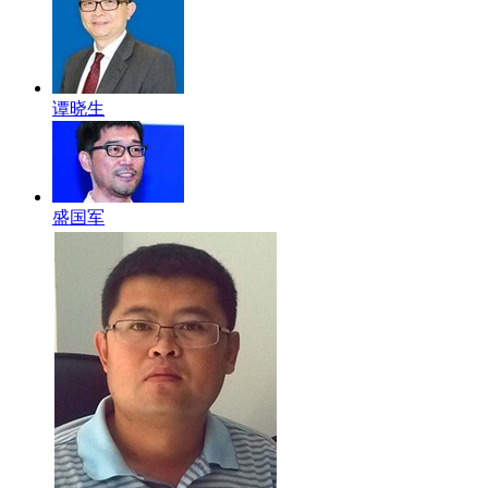
谭晓生
盛国军