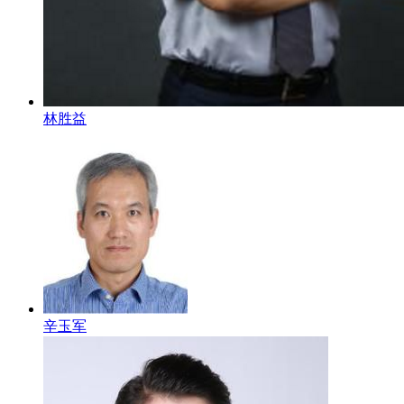
林胜益
辛玉军