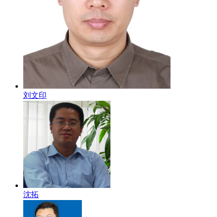
刘文印
沈拓