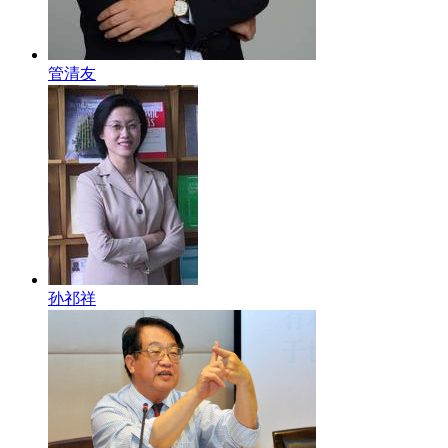
管清友
孙祁祥