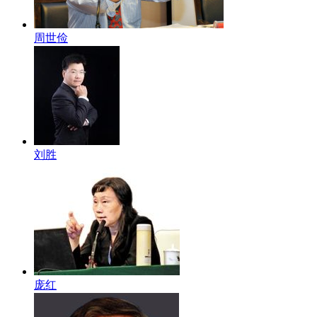
周世俭
刘胜
庞红