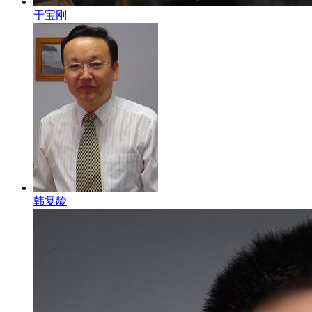
于宝刚
韩复龄