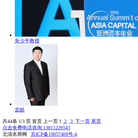
朱少平教授
宏皓
共
44
条 1/3 页
首页
上一页
1
2
3
下一页
尾页
点击免费电话咨询:13811229543
北清名师网
京ICP备19057469号-4