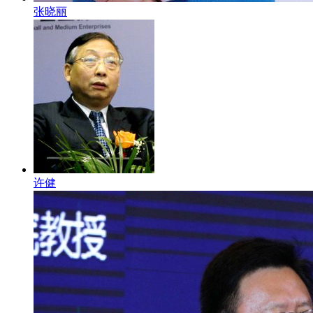
张晓丽
许健